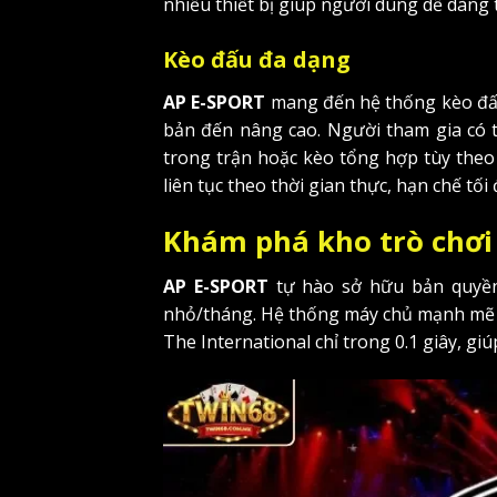
nhiều thiết bị giúp người dùng dễ dàng t
Kèo đấu đa dạng
AP E-SPORT
mang đến hệ thống kèo đấu
bản đến nâng cao. Người tham gia có t
trong trận hoặc kèo tổng hợp tùy theo
liên tục theo thời gian thực, hạn chế tối
Khám phá kho trò chơi
AP E-SPORT
tự hào sở hữu bản quyền 
nhỏ/tháng. Hệ thống máy chủ mạnh mẽ c
The International chỉ trong 0.1 giây, g