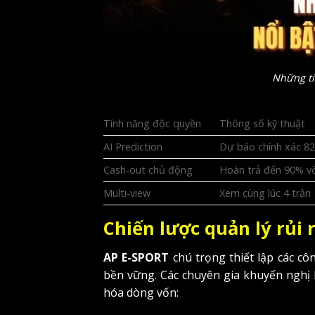
Những tí
Tính năng độc quyền
Thông số kỹ thuật
AI Prediction
Dự báo chính xác 8
Cash-out chủ động
Hoàn trả đến 90% v
Multi-view
Xem cùng lúc 4 trận
Chiến lược quản lý rủi 
AP E-SPORT
chú trọng thiết lập các côn
bền vững. Các chuyên gia khuyến nghị b
hóa dòng vốn: