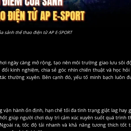
a sảnh thể thao điện tử AP E-SPORT
ơi ngày càng mở rộng, tạo nên môi trường giao lưu sôi đ
o đổi kinh nghiệm, chia sẻ góc nhìn chiến thuật và học hỏi
tác thường xuyên. Bên cạnh đó, yếu tố minh bạch luôn đ
 vận hành ổn định, hạn chế tối đa tình trạng giật lag hay 
chốt giúp người chơi duy trì cảm xúc xuyên suốt quá trình 
 Ngoài ra, tốc độ tải nhanh và khả năng tương thích tốt t