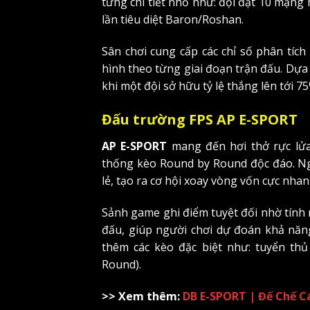
từng chi tiết nhỏ như: đội đạt 10 mạng h
lần tiêu diệt Baron/Roshan.
Sân chơi cung cấp các chỉ số phân tíc
hình theo từng giai đoạn trận đấu. Dựa 
khi một đội sở hữu tỷ lệ thắng lên tới 
Đấu trường FPS AP E-SPORT
AP E-SPORT
mang đến hơi thở rực lửa
thống kèo Round by Round độc đáo. Ngư
lẻ, tạo ra cơ hội xoay vòng vốn cực nhan
Sảnh game ghi điểm tuyệt đối nhờ tính 
đấu, giúp người chơi dự đoán khả năng
thêm các kèo đặc biệt như: tuyển thủ
Round).
>> Xem thêm:
DB E-SPORT | Đế Chế C