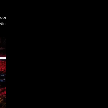
 dõi
yên