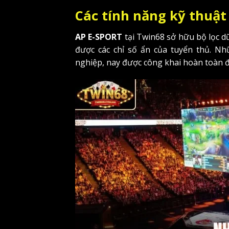
Các tính năng kỹ thuật 
AP E-SPORT
tại Twin68 sở hữu bộ lọc dữ
được các chỉ số ẩn của tuyển thủ. Nh
nghiệp, nay được công khai hoàn toàn để