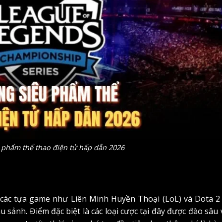
 phẩm thể thao điện tử hấp dẫn 2026
 các tựa game như Liên Minh Huyền Thoại (LoL) và Dota 2 
 sảnh. Điểm đặc biệt là các loại cược tại đây được đào sâu