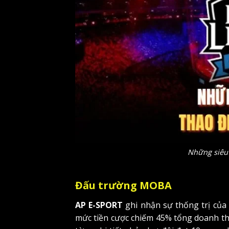
Những siêu
Đấu trường MOBA
AP E-SPORT
ghi nhận sự thống trị của
mức tiền cược chiếm 45% tổng doanh thu