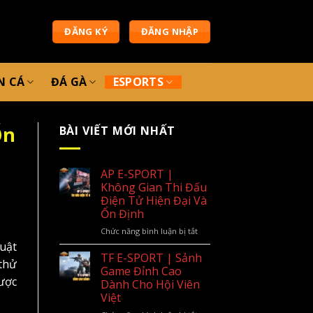
ĐĂNG KÝ
ĐĂNG NHẬP
N CÁ
ĐÁ GÀ
ESPORTS
Ổn
BÀI VIẾT MỚI NHẤT
AP E-SPORT |
Không Gian Thi Đấu
Điện Tử Hiện Đại Và
Ổn Định
Chức năng bình luận bị tắt
ở
AP
uật
E-
TF E-SPORT | Sảnh
thử
SPORT
Game Đỉnh Cao
|
ược
Dành Cho Hội Viên
Không
Việt
Gian