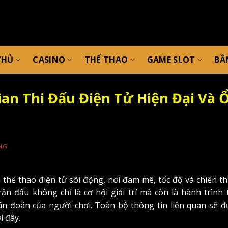
THỦ
CASINO
THỂ THAO
GAME SLOT
BẮ
an Thi Đấu Điện Tử Hiện Đại Và 
NG
hể thao điện tử sôi động, nơi đam mê, tốc độ và chiến th
ận đấu không chỉ là cơ hội giải trí mà còn là hành trình 
án đoán của người chơi. Toàn bộ thông tin liên quan sẽ đ
i đây.