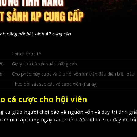
nh năng nổi bật sảnh AP cung cấp
Lợi ích thực tế
2%
Gợi ý cửa có xác suất thắng cao
ốn
Cho phép hủy cược và thu hồi vốn khi trận đấu diễn biến xấu
Theo dõi sát sao các vé cược xiên (Parlay)
ro cá cược cho hội viên
g cụ giúp người chơi bảo vệ nguồn vốn và duy trì tính giải
ạn nên áp dụng ngay các chiến lược cốt lõi sau đây để tối