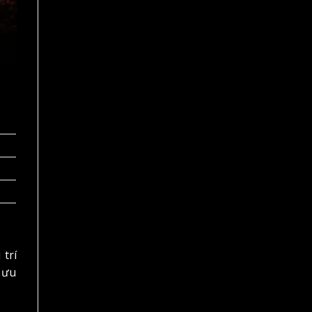
 trí
 ưu