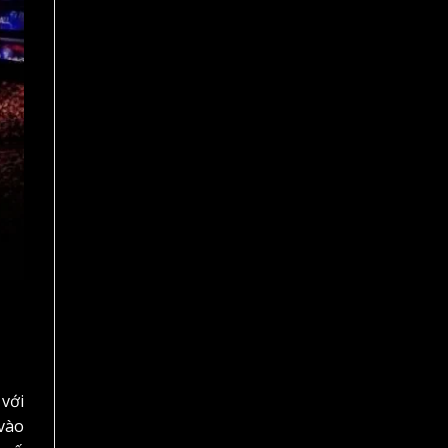
với
 vào