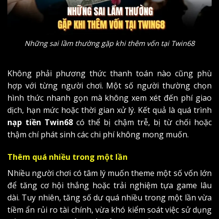
Những sai lầm thường gặp khi thêm vốn tại Twin68
Không phải phương thức thanh toán nào cũng phù
hợp với từng người chơi. Một số người thường chọn
hình thức nhanh gọn mà không xem xét đến phí giao
dịch, hạn mức hoặc thời gian xử lý. Kết quả là quá trình
nạp tiền Twin68
có thể bị chậm trễ, bị từ chối hoặc
thậm chí phát sinh các chi phí không mong muốn.
Thêm quá nhiều trong một lần
Nhiều người chơi có tâm lý muốn theme một số vốn lớn
để tăng cơ hội thắng hoặc trải nghiệm tựa game lâu
dài. Tuy nhiên, tăng số dư quá nhiều trong một lần vừa
tiềm ẩn rủi ro tài chính, vừa khó kiểm soát việc sử dụng