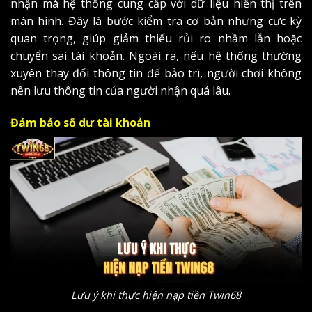
nhận mà hệ thống cung cấp với dữ liệu hiển thị trên
màn hình. Đây là bước kiểm tra cơ bản nhưng cực kỳ
quan trọng, giúp giảm thiểu rủi ro nhầm lẫn hoặc
chuyển sai tài khoản. Ngoài ra, nếu hệ thống thường
xuyên thay đổi thông tin để bảo trì, người chơi không
nên lưu thông tin của người nhận quá lâu.
Đảm bảo số dư tài khoản
Lưu ý khi thực hiện nạp tiền Twin68