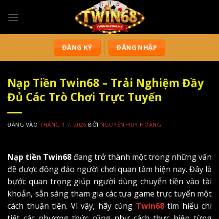
Bỏ
qua
nội
dung
ĐĂNG KÝ
ĐĂNG NHẬP
Nạp Tiền Twin68 – Trải Nghiệm Đầy
Đủ Các Trò Chơi Trực Tuyến
ĐĂNG VÀO
THÁNG 1 7, 2026
BỞI
NGUYỄN HUY HOÀNG
Nạp tiền Twin68
đang trở thành một trong những vấn
đề được đông đảo người chơi quan tâm hiện nay. Đây là
bước quan trọng giúp người dùng chuyển tiền vào tài
khoản, sẵn sàng tham gia các tựa game trực tuyến một
cách thuận tiện. Vì vậy, hãy cùng
Twin68
tìm hiểu chi
tiết các phương thức cũng như cách thực hiện từng