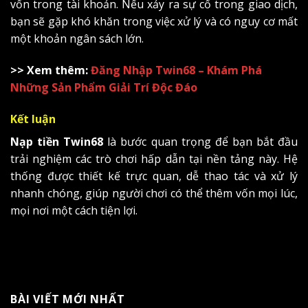
vốn trong tài khoản. Nếu xảy ra sự cố trong giao dịch,
bạn sẽ gặp khó khăn trong việc xử lý và có nguy cơ mất
một khoản ngân sách lớn.
>> Xem thêm:
Đăng Nhập Twin68 – Khám Phá
Những Sản Phẩm Giải Trí Độc Đáo
Kết luận
Nạp tiền Twin68
là bước quan trọng để bạn bắt đầu
trải nghiệm các trò chơi hấp dẫn tại nền tảng này. Hệ
thống được thiết kế trực quan, dễ thao tác và xử lý
nhanh chóng, giúp người chơi có thể thêm vốn mọi lúc,
mọi nơi một cách tiện lợi.
BÀI VIẾT MỚI NHẤT