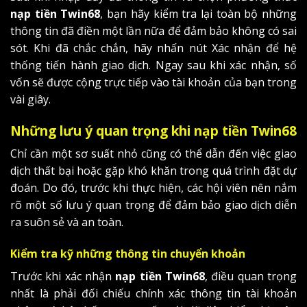
nạp tiền Twin68
, bạn hãy kiểm tra lại toàn bộ những
thông tin đã điền một lần nữa để đảm bảo không có sai
sót. Khi đã chắc chắn, hãy nhấn nút Xác nhận để hệ
thống tiến hành giao dịch. Ngay sau khi xác nhận, số
vốn sẽ được cộng trực tiếp vào tài khoản của bạn trong
vài giây.
Những lưu ý quan trọng khi
nạp tiền Twin68
Chỉ cần một sơ suất nhỏ cũng có thể dẫn đến việc giao
dịch thất bại hoặc gặp khó khăn trong quá trình đặt dự
đoán. Do đó, trước khi thực hiện, các hội viên nên nắm
rõ một số lưu ý quan trọng để đảm bảo giao dịch diễn
ra suôn sẻ và an toàn.
Kiểm tra kỹ những thông tin chuyển khoản
Trước khi xác nhận
nạp tiền Twin68
, điều quan trọng
nhất là phải đối chiếu chính xác thông tin tài khoản