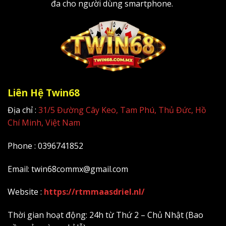
đa cho người dùng smartphone.
Liên Hệ Twin68
Địa chỉ :
31/5 Đường Cây Keo, Tam Phú, Thủ Đức, Hồ
Chí Minh, Việt Nam
Phone : 0396741852
Email:
twin68commx@gmail.com
Website :
https://rtmmaasdriel.nl/
Thời gian hoạt động: 24h từ Thứ 2 – Chủ Nhật (Bao