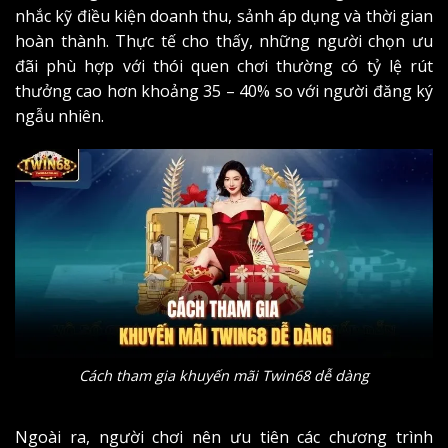
nhắc kỹ điều kiện doanh thu, sảnh áp dụng và thời gian
hoàn thành. Thực tế cho thấy, những người chọn ưu
đãi phù hợp với thói quen chơi thường có tỷ lệ rút
thưởng cao hơn khoảng 35 – 40% so với người đăng ký
ngẫu nhiên.
Cách tham gia khuyến mãi Twin68 dễ dàng
Ngoài ra, người chơi nên ưu tiên các chương trình