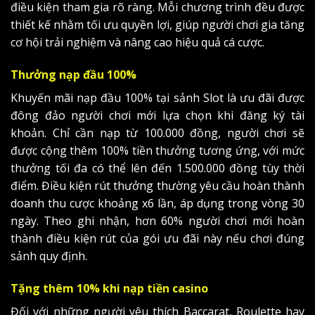
điều kiện tham gia rõ ràng. Mỗi chương trình đều được
thiết kế nhằm tối ưu quyền lợi, giúp người chơi gia tăng
cơ hội trải nghiệm và nâng cao hiệu quả cá cược.
Thưởng nạp đầu 100%
Khuyến mãi nạp đầu 100% tại sảnh Slot là ưu đãi được
đông đảo người chơi mới lựa chọn khi đăng ký tài
khoản. Chỉ cần nạp từ 100.000 đồng, người chơi sẽ
được cộng thêm 100% tiền thưởng tương ứng, với mức
thưởng tối đa có thể lên đến 1.500.000 đồng tùy thời
điểm. Điều kiện rút thưởng thường yêu cầu hoàn thành
doanh thu cược khoảng x6 lần, áp dụng trong vòng 30
ngày. Theo ghi nhận, hơn 60% người chơi mới hoàn
thành điều kiện rút của gói ưu đãi này nếu chơi đúng
sảnh quy định.
Tặng thêm 10% khi nạp tiền casino
Đối với những người yêu thích Baccarat, Roulette hay