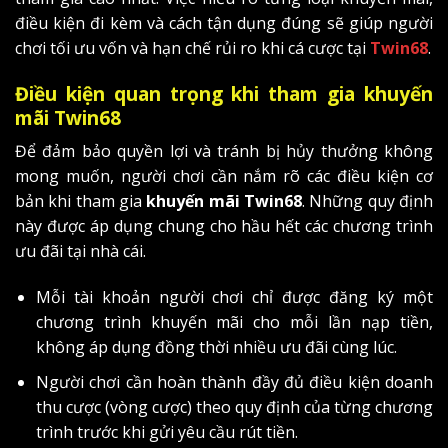
điều kiện đi kèm và cách tận dụng đúng sẽ giúp người
chơi tối ưu vốn và hạn chế rủi ro khi cá cược tại
Twin68
.
Điều kiện quan trọng khi tham gia khuyến
mãi Twin68
Để đảm bảo quyền lợi và tránh bị hủy thưởng không
mong muốn, người chơi cần nắm rõ các điều kiện cơ
bản khi tham gia
khuyến mãi Twin68
. Những quy định
này được áp dụng chung cho hầu hết các chương trình
ưu đãi tại nhà cái.
Mỗi tài khoản người chơi chỉ được đăng ký một
chương trình khuyến mãi cho mỗi lần nạp tiền,
không áp dụng đồng thời nhiều ưu đãi cùng lúc.
Người chơi cần hoàn thành đầy đủ điều kiện doanh
thu cược (vòng cược) theo quy định của từng chương
trình trước khi gửi yêu cầu rút tiền.