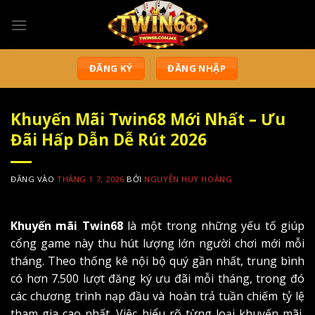
Bỏ
qua
nội
dung
ĐĂNG KÝ
ĐĂNG NHẬP
Khuyến Mãi Twin68 Mới Nhất – Ưu
Đãi Hấp Dẫn Dễ Rút 2026
ĐĂNG VÀO
THÁNG 1 7, 2026
BỞI
NGUYỄN HUY HOÀNG
Khuyến mãi Twin68
là một trong những yếu tố giúp
cổng game này thu hút lượng lớn người chơi mới mỗi
tháng. Theo thống kê nội bộ quý gần nhất, trung bình
có hơn 7.500 lượt đăng ký ưu đãi mỗi tháng, trong đó
các chương trình nạp đầu và hoàn trả tuần chiếm tỷ lệ
tham gia cao nhất. Việc hiểu rõ từng loại khuyến mãi,