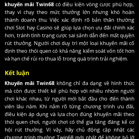
khuyến mãi Twin68
có điều kiện vòng cược phù hợp,
thay vì chạy theo mức thưởng lớn nhưng khó hoàn
thành doanh thu. Việc xác định rõ bản thân thường
chơi Slot hay Casino sẽ giúp lựa chọn ưu đãi chính xác
hơn, tránh tình trạng cược sai sảnh dẫn đến mất quyền
rút thưởng. Người chơi duy trì một loại khuyến mãi cố
định theo thói quen có khả năng kiểm soát vốn tốt hơn
và hạn chế rủi ro thua lỗ trong quá trình trải nghiệm.
Kết luận
Khuyến mãi Twin68
không chỉ đa dạng về hình thức
mà còn được thiết kế phù hợp với nhiều nhóm người
chơi khác nhau, từ người mới bắt đầu cho đến thành
viên lâu năm. Khi nắm rõ từng chương trình ưu đãi,
điều kiện áp dụng và lựa chọn đúng khuyến mãi theo
thói quen chơi, người chơi có thể gia tăng đáng kể cơ
hội rút thưởng. Vì vậy, hãy chủ động cập nhật các
chương trình thưởng Twin68 mới nhất để không bỏ lỡ