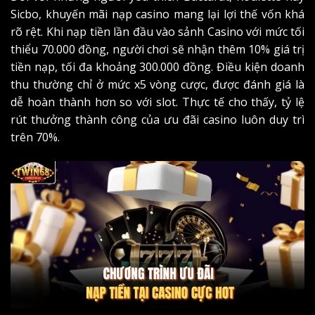
Sicbo, khuyến mãi nạp casino mang lại lợi thế vốn khá
rõ rệt. Khi nạp tiền lần đầu vào sảnh Casino với mức tối
thiểu 70.000 đồng, người chơi sẽ nhận thêm 10% giá trị
tiền nạp, tối đa khoảng 300.000 đồng. Điều kiện doanh
thu thường chỉ ở mức x5 vòng cược, được đánh giá là
dễ hoàn thành hơn so với slot. Thực tế cho thấy, tỷ lệ
rút thưởng thành công của ưu đãi casino luôn duy trì
trên 70%.