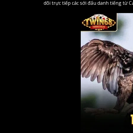
dõi trực tiếp các sới đấu danh tiếng từ