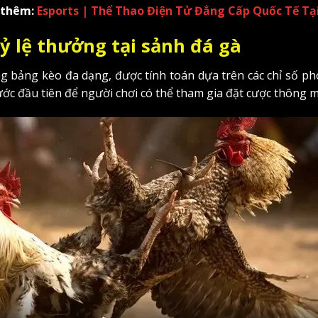
 thêm:
Esports | Thể Thao Điện Tử Đẳng Cấp Quốc Tế Tạ
ỷ lệ thưởng tại sảnh đá gà
 bảng kèo đa dạng, được tính toán dựa trên các chỉ số pho
 bước đầu tiên để người chơi có thể tham gia đặt cược thông