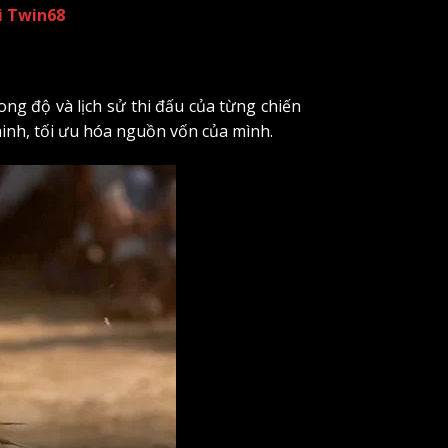
i Twin68
ng độ và lịch sử thi đấu của từng chiến
 minh, tối ưu hóa nguồn vốn của mình.