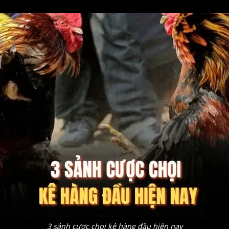
3 sảnh cược chọi kê hàng đầu hiện nay