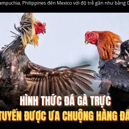
 Campuchia, Philippines đến Mexico với độ trễ gần như bằng 0