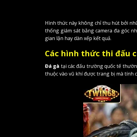
Hình thức này không chỉ thu hút bởi n
thống giám sát bằng camera đa góc nhì
gian lận hay dàn xếp kết quả.
Các hình thức thi đấu 
Đá gà
tại các đấu trường quốc tế thườn
thuộc vào vũ khí được trang bị mà tính 