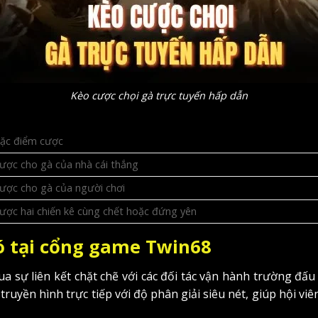
Kèo cược chọi gà trực tuyến hấp dẫn
ặc điểm cược
ược cho gà của nhà cái thắng
ược cho gà của người chơi
ược hai chiến kê cùng chết hoặc đứng yên
ó tại cổng game Twin68
a sự liên kết chặt chẽ với các đối tác vận hành trường đấ
 truyền hình trực tiếp với độ phân giải siêu nét, giúp hội viê